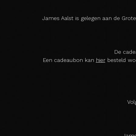
James Aalst is gelegen aan de Grote
De cadea
Home
Een cadeaubon kan
hier
besteld wor
Menu
Impressie
Vol
FAQ
Prive-
James